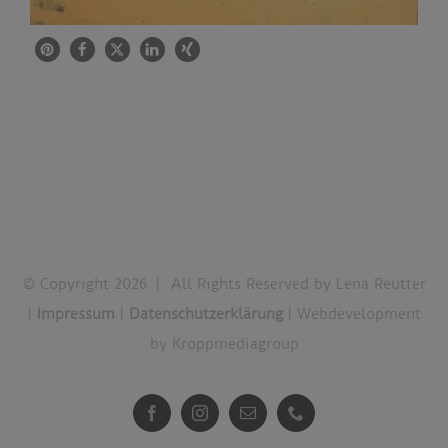
© Copyright
2026 | All Rights Reserved by Lena Reutter
|
Impressum
|
Datenschutzerklärung
| Webdevelopment
by
Kroppmediagroup
Facebook
Instagram
E-
Telefon
Mail